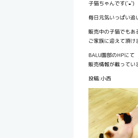
子猫ちゃんです(´◒`)
毎日元気いっぱい追
販売中の子猫でもあ
ご家族に迎えて頂け
BALU園部のHPにて
販売情報が載っていま
投稿:小西