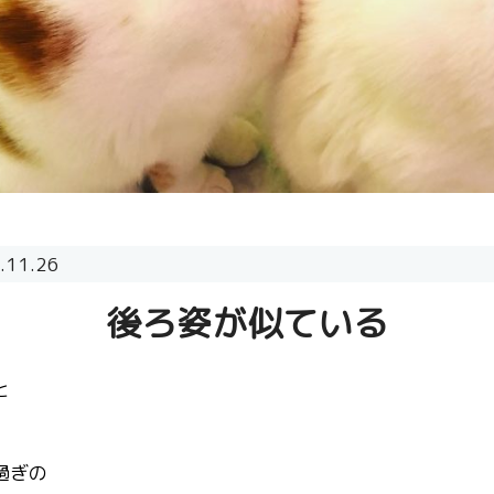
.11.26
後ろ姿が似ている
と
過ぎの