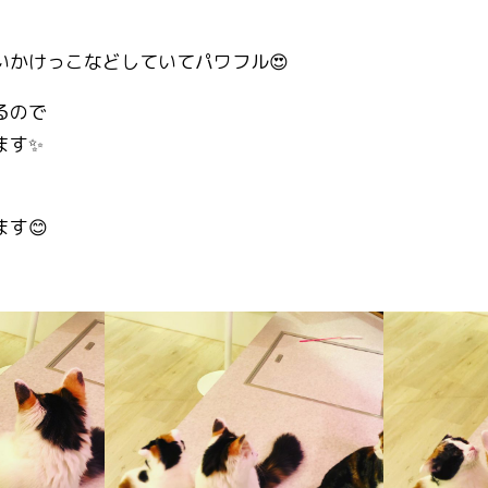
いかけっこなどしていてパワフル😍
るので
ます✨
す😊