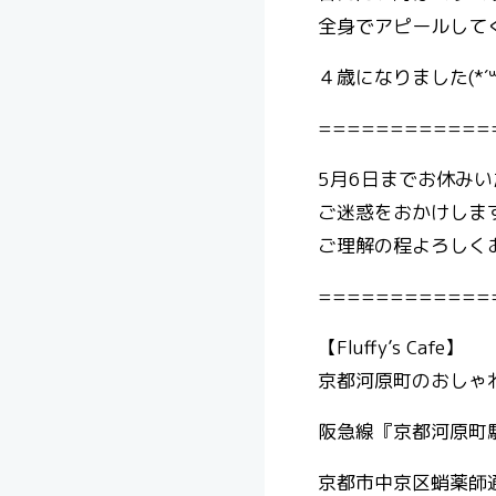
全身でアピールして
４歳になりました(*´
============
5月6日までお休み
ご迷惑をおかけしま
ご理解の程よろしくお願い
============
【Fluffy’s Cafe】
京都河原町のおしゃれ
阪急線『京都河原町駅
京都市中京区蛸薬師