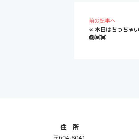
前の記事へ
«
本日はちっちゃい
🎂💓💓
住 所
〒604-8041