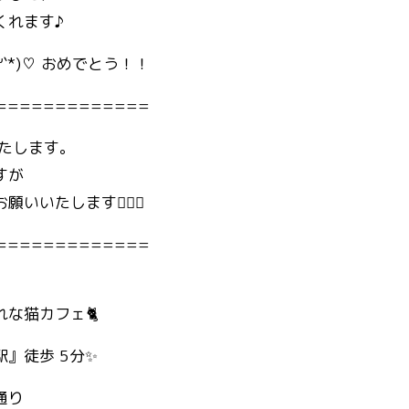
くれます♪
꒳`*)♡ おめでとう！！
=============
いたします。
すが
いたします🙇🏼‍♂️
=============
な猫カフェ🐈
』徒歩 5分✨
通り