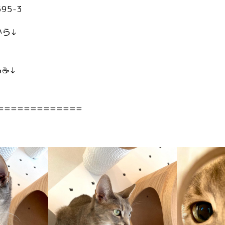
95-3
から↓
☕️↓
=============