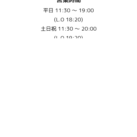
平日 11:30 〜 19:00
(L.O 18:20)
土日祝 11:30 〜 20:00
(L.O 19:20)
定休日：不定休(3ヵ月に1回程度)
※事前にHP・Instagramで告知いたします
お問い合わせ先
Email :
fluffyscafe@balu.jp
TEL :
075-241-9939
またはこちらから