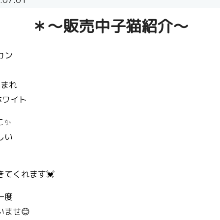
＊〜販売中子猫紹介〜
カン
生まれ
ホワイト
こ✨
しい
てくれます💓
一度
ませ😊