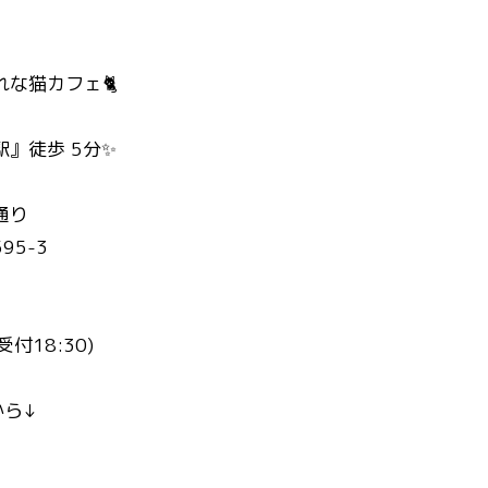
な猫カフェ🐈
』徒歩 5分✨
通り
95-3
終受付18:30)
から↓