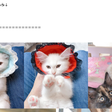
☕️↓
=============