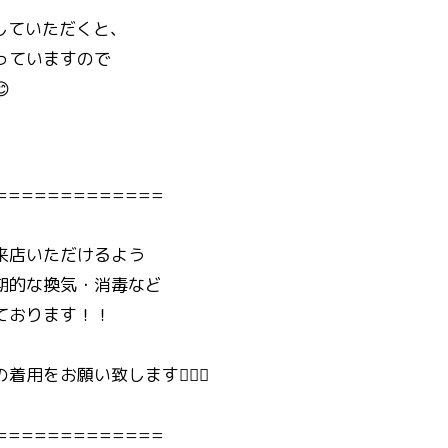
していただくと、
っていますので

=============
来店いただけるよう
期的な換気・消毒など
ております！！
用をお願い致します🙇🏻‍♀️
=============