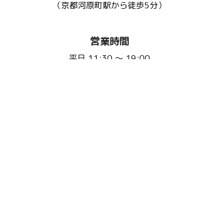
（京都河原町駅から徒歩5分）
営業時間
平日 11:30 〜 19:00
(L.O 18:20)
土日祝 11:30 〜 20:00
(L.O 19:20)
定休日：不定休(3ヵ月に1回程度)
※事前にHP・Instagramで告知いたします
お問い合わせ先
Email :
fluffyscafe@balu.jp
TEL :
075-241-9939
またはこちらから