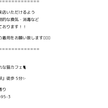
=============
来店いただけるよう
期的な換気・消毒など
ております！！
用をお願い致します🙇🏻‍♀️
=============
な猫カフェ🐈
』徒歩 5分✨
通り
95-3