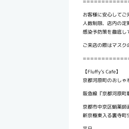
============
お客様に安心してご
人数制限、店内の定
感染予防策を徹底し
ご来店の際はマスクの着
============
【Fluffy’s Cafe】
京都河原町のおしゃれ
阪急線『京都河原町駅
京都市中京区蛸薬師
新京極東入る裏寺町5
平日