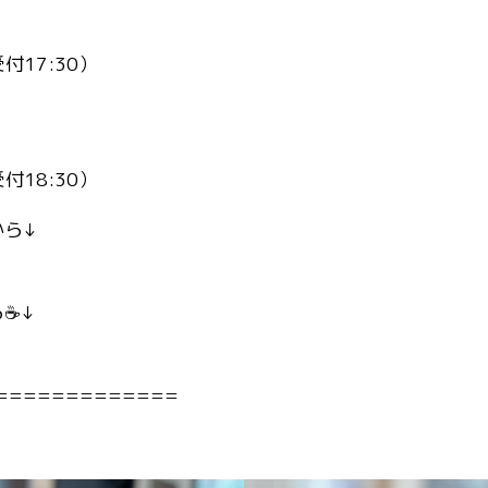
受付17:30）
受付18:30）
から↓
☕️↓
=============