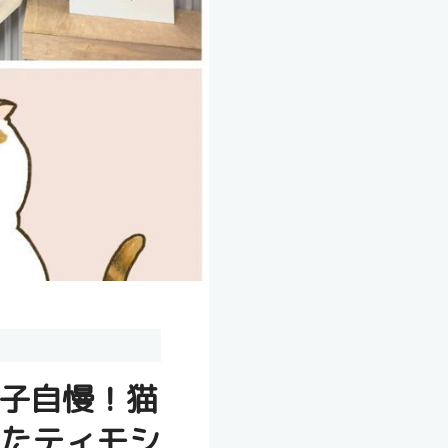
ちの子自慢！猫
たティモシ