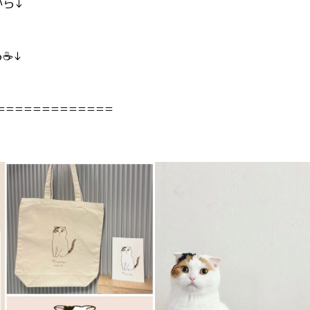
から↓
☕️↓
=============