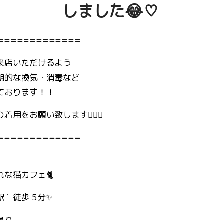
しました😂♡
=============
来店いただけるよう
期的な換気・消毒など
ております！！
用をお願い致します🙇🏻‍♀️
=============
な猫カフェ🐈
』徒歩 5分✨
通り