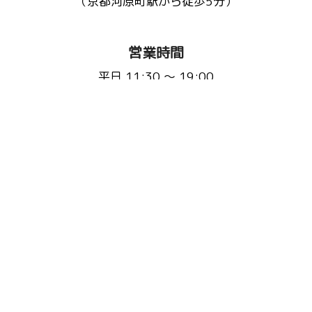
（京都河原町駅から徒歩5分）
営業時間
平日 11:30 〜 19:00
(L.O 18:20)
土日祝 11:30 〜 20:00
(L.O 19:20)
定休日：不定休(3ヵ月に1回程度)
※事前にHP・Instagramで告知いたします
お問い合わせ先
Email :
fluffyscafe@balu.jp
TEL :
075-241-9939
またはこちらから