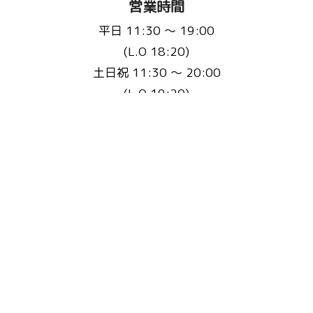
営業時間
平日 11:30 〜 19:00
(L.O 18:20)
土日祝 11:30 〜 20:00
(L.O 19:20)
定休日：不定休(3ヵ月に1回程度)
※事前にHP・Instagramで告知いたします
お問い合わせ先
Email :
fluffyscafe@balu.jp
TEL :
075-241-9939
またはこちらから