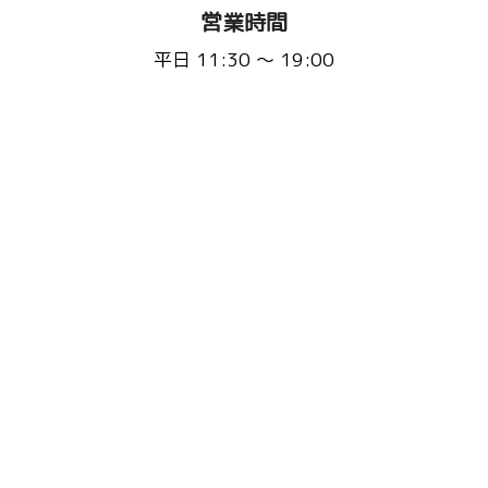
営業時間
平日 11:30 〜 19:00
(L.O 18:20)
土日祝 11:30 〜 20:00
(L.O 19:20)
定休日：不定休(3ヵ月に1回程度)
※事前にHP・Instagramで告知いたします
お問い合わせ先
Email :
fluffyscafe@balu.jp
TEL :
075-241-9939
またはこちらから