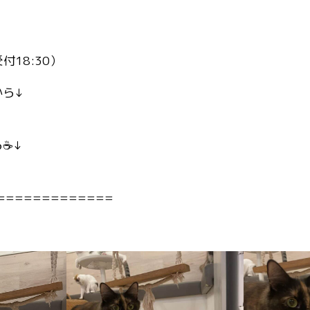
受付18:30）
から↓
☕️↓
=============