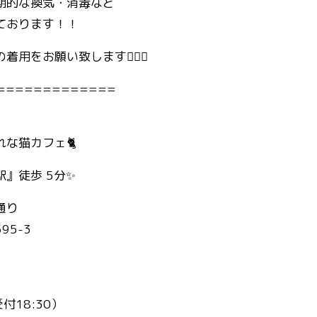
期的な換気・消毒など
ております！！
用をお願い致します🙇🏻‍♀️
=============
な猫カフェ🐈
』徒歩 5分✨
通り
95-3
受付18:30）