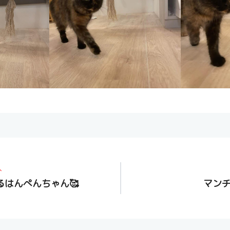
へ
るはんぺんちゃん🥰
マン