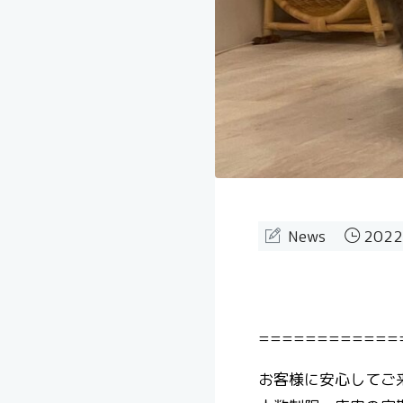
News
2022
============
お客様に安心してご