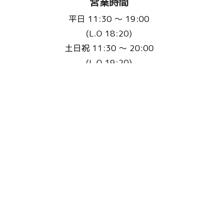
営業時間
平日 11:30 〜 19:00
(L.O 18:20)
土日祝 11:30 〜 20:00
(L.O 19:20)
定休日：不定休(3ヵ月に1回程度)
※事前にHP・Instagramで告知いたします
お問い合わせ先
Email :
fluffyscafe@balu.jp
TEL :
075-241-9939
またはこちらから