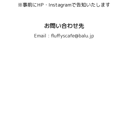
※事前にHP・Instagramで告知いたします
お問い合わせ先
Email :
fluffyscafe@balu.jp
TEL :
075-241-9939
またはこちらから
特定商取引法に基づく表記
© Copyright Reserved to
Fluffy's cafe