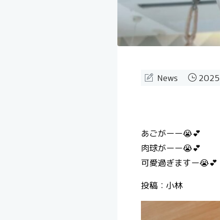
News
2025
あごがーー😭💕
肉球がーー😭💕
可愛過ぎますー😭💕
投稿：小林