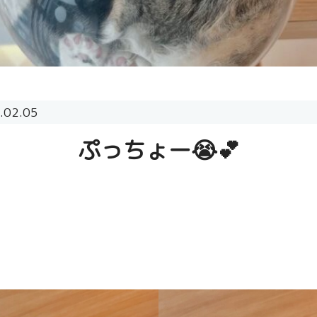
.02.05
ぷっちょー😭💕