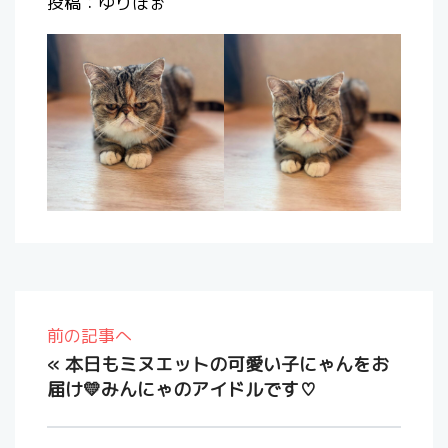
投稿：ゆりぽぉ
前の記事へ
«
本日もミヌエットの可愛い子にゃんをお
届け💛みんにゃのアイドルです♡