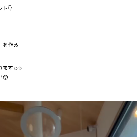
ト👇
」を作る
ます☺️✨
😝