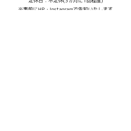
定休日：不定休(3ヵ月に1回程度)
※事前にHP・Instagramで告知いたします
特定商取引法に基づく表記
© Copyright Reserved to
Fluffy's cafe