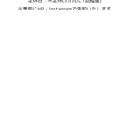
定休日：不定休(3ヵ月に1回程度)
※事前にHP・Instagramで告知いたします
特定商取引法に基づく表記
© Copyright Reserved to
Fluffy's cafe