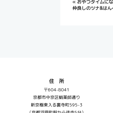
«
おやつタイムに
仲良しのツナ&はん
住 所
〒604-8041
京都市中京区蛸薬師通り
新京極東入る裏寺町595-3
（京都河原町駅から徒歩5分）