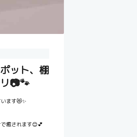
ポット、棚
📷🐾
います😻✨
癒されます😊💕