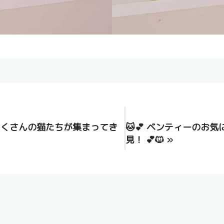
たくさんの猫たちが集まってき
🐱💕 ベンティーのお
見！ 💕🐱
»